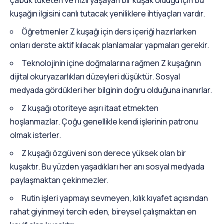
çabuk tüketen ve hızlı yaşayan bir kuşak olduğu için bu
kuşağın ilgisini canlı tutacak yeniliklere ihtiyaçları vardır.
Öğretmenler Z kuşağı için ders içeriği hazırlarken
onları derste aktif kılacak planlamalar yapmaları gerekir.
Teknolojinin içine doğmalarına rağmen Z kuşağının
dijital okuryazarlıkları düzeyleri düşüktür. Sosyal
medyada gördükleri her bilginin doğru olduğuna inanırlar.
Z kuşağı otoriteye aşırı itaat etmekten
hoşlanmazlar. Çoğu genellikle kendi işlerinin patronu
olmak isterler.
Z kuşağı özgüveni son derece yüksek olan bir
kuşaktır. Bu yüzden yaşadıkları her anı sosyal medyada
paylaşmaktan çekinmezler.
Rutin işleri yapmayı sevmeyen, kılık kıyafet açısından
rahat giyinmeyi tercih eden, bireysel çalışmaktan en